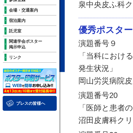
泉中央皮ふ科ク
会場・交通案内
宿泊案内
優秀ポスター
託児室
関連学会ポスター
演題番号９
掲示申込
「当科におけ
リンク
発生状況」
岡山労災病院皮
演題番号20
プレスの皆様へ
「医師と患者
沼田皮膚科クリ