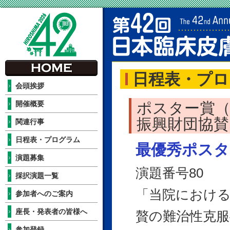
日程表・プロ
会頭挨拶
開催概要
ポスター賞（
振興財団協賛
関連行事
日程表・プログラム
最優秀ポスタ
演題募集
演題番号80
採択演題一覧
「当院における
参加者へのご案内
座長・発表者の皆様へ
贅の難治性克服
参加登録