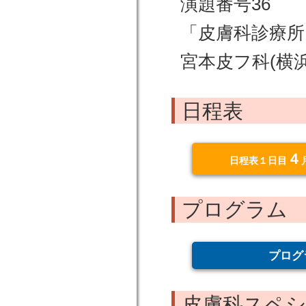
演題番号36
「皮膚科診療所
宮本皮フ科(横
日程表
４
日程表１日目
プログラム
プログ
皮膚科スペ